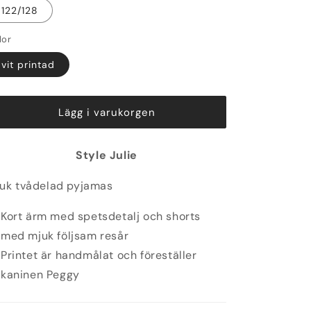
122/128
lor
vit printad
Lägg i varukorgen
Style Julie
uk tvådelad pyjamas
Kort ärm med spetsdetalj och shorts
med mjuk följsam resår
Printet är handmålat och föreställer
kaninen Peggy