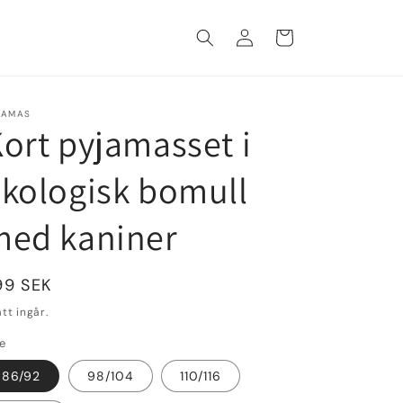
Logga
Varukorg
in
JAMAS
ort pyjamasset i
kologisk bomull
med kaniner
rdinarie
99 SEK
is
tt ingår.
ze
86/92
98/104
110/116