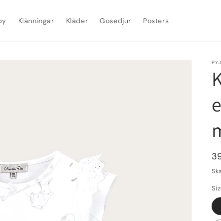
by
Klänningar
Kläder
Gosedjur
Posters
PY
K
e
O
3
pr
Ska
Si